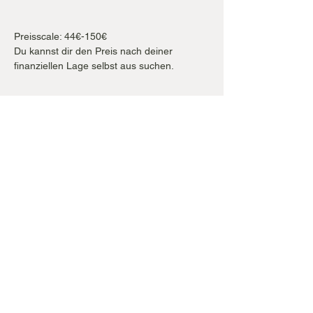
Preisscale: 44€-150€

Du kannst dir den Preis nach deiner 
finanziellen Lage selbst aus suchen.
Diese Veranstaltung teilen
Golden - Hearth - Millonaere
Proven Expert