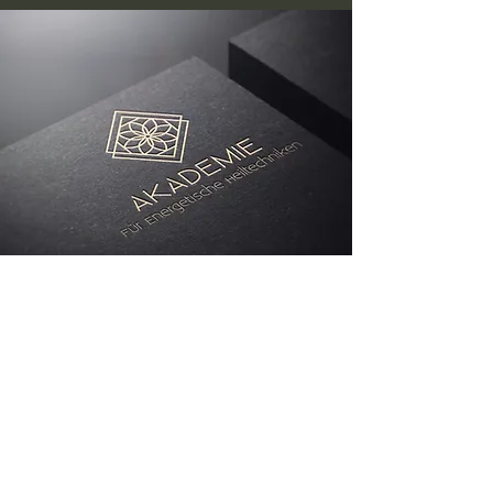
Energetische Clearing
Sitzung - 7 Sessions
€553
1 - 1.5 hours
Read More