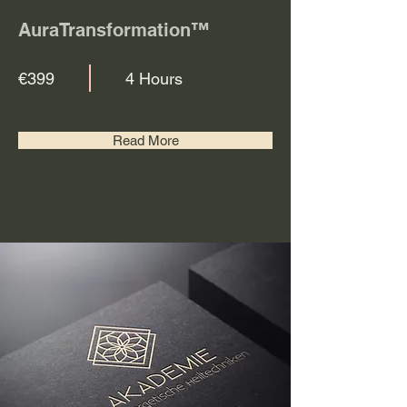
AuraTransformation™
€399
4 Hours
Read More