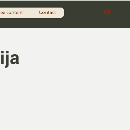
ree content
Contact
Log In
ija