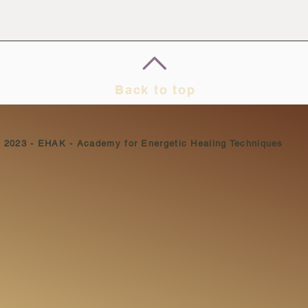
Back to top
© 2023 - EHAK - Academy for Energetic Healing Techniques