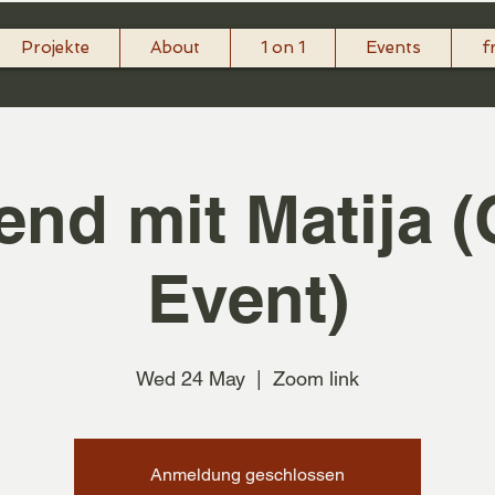
Projekte
About
1 on 1
Events
f
end mit Matija (
Event)
Wed 24 May
  |  
Zoom link
Anmeldung geschlossen