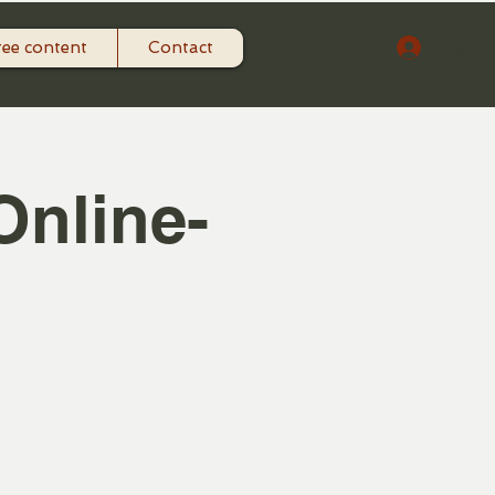
ree content
Contact
Log In
Online-