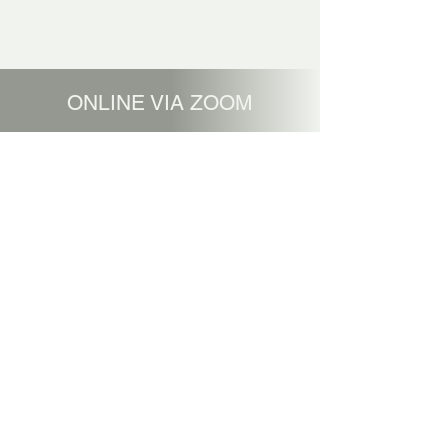
ONLINE VIA ZOOM
Jeden Montag
4 Abende Pro Monat
19:00 - 20:00Uhr
Mit Matija Kolmanic
(Obmann der Ehak -
Akademie)
Als Mitglied der EHAK -
AKADEMIE Förderbar
4 Abende ab 88,- EUR