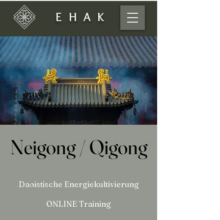
EHAK
Neigong / Qigong
Neigong / Qigong
Daoistische
Energiekultivierung
ONLINE Training